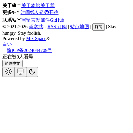
关于🎃
关于本站
关于我
更多✨
时间线
友链
🚇开往
联系📞
写留言
发邮件
GitHub
©
2021-2026
肖寒武
.
|
RSS 订阅
|
站点地图
|
|
Stay
订阅
hungry. Stay foolish.
Powered by
Mix Space
&
白い
.
|
豫ICP备2024044709号
|
正在被
人看爆
0
简体中文