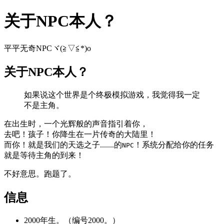
关于NPC本人？
平平无奇NPCヾ(≧▽≦*)o
关于NPC本人？
如果说这个世界是个终极模拟游戏，我觉得我一定
不是主角。
在出生时，一个光辉般的声音指引着你，
去吧！孩子！你降生在一片传奇的大陆里！
而你！就是我们的天选之子.......的
！系统分配给你的任务
NPC
就是等待主角的到来！
不好意思。跑题了。
信息
2000年生。（编号2000。）