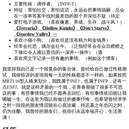
主要性格：调停者。（INFP-T）
特征：害怕社交，害怕说话，永远会把事情搞砸，总会
在一连串答案中找到最差劲的那个并深信不疑（待定
爱打电子游戏。（喜欢像素、养成、生存、战斗风！）
《Terraria》《Hollow Knight》《Don't Starve》
《Stardew Valley》···
喜欢小猫小狗。（喜欢但是没有精力和金钱养）
经常会社恐，偶尔会社牛。（泛指经常会在众目睽睽之
下做出令人难以置信的++深井++操作）（逃
喜欢用文字记录一些有趣的事情。（例如这个博客）
我觉得我自己是一个很复杂的集合体。曾经给自己做过性格测
试，我很惊讶的发现我每一天的性格都是不一样的，如果按照
MBTI 16型人格来划分，我既属于INFJ，也属于INFP，还有一
点ESFJ。就是这样矛盾的一个我，在青春期做了很多不可思
议的事，有些事情我已经不愿再去回忆，有些事情依旧能让我
唏嘘一生。在这里为我以前做过的傻事忏悔，也希望曾经求学
之时一段段的朋友情谊能在心底珍藏，待迟暮之年忽闪之时，
仍为佳酿。我曾经的朋友们，祝你们永远幸福开心，生活美
满！