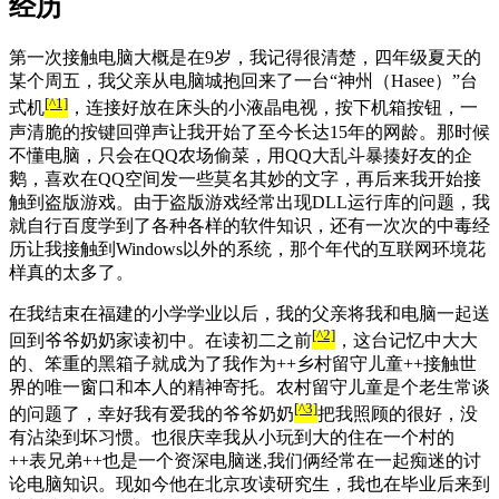
经历
第一次接触电脑大概是在9岁，我记得很清楚，四年级夏天的
某个周五，我父亲从电脑城抱回来了一台“神州（Hasee）”台
[^1]
式机
，连接好放在床头的小液晶电视，按下机箱按钮，一
声清脆的按键回弹声让我开始了至今长达15年的网龄。那时候
不懂电脑，只会在QQ农场偷菜，用QQ大乱斗暴揍好友的企
鹅，喜欢在QQ空间发一些莫名其妙的文字，再后来我开始接
触到盗版游戏。由于盗版游戏经常出现DLL运行库的问题，我
就自行百度学到了各种各样的软件知识，还有一次次的中毒经
历让我接触到Windows以外的系统，那个年代的互联网环境花
样真的太多了。
在我结束在福建的小学学业以后，我的父亲将我和电脑一起送
[^2]
回到爷爷奶奶家读初中。在读初二之前
，这台记忆中大大
的、笨重的黑箱子就成为了我作为++乡村留守儿童++接触世
界的唯一窗口和本人的精神寄托。农村留守儿童是个老生常谈
[^3]
的问题了，幸好我有爱我的爷爷奶奶
把我照顾的很好，没
有沾染到坏习惯。也很庆幸我从小玩到大的住在一个村的
++表兄弟++也是一个资深电脑迷,我们俩经常在一起痴迷的讨
论电脑知识。现如今他在北京攻读研究生，我也在毕业后来到