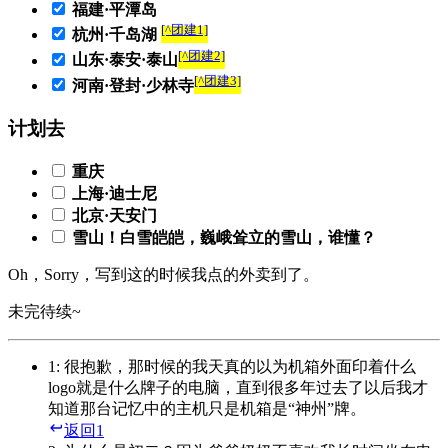
福建·平潭岛
[^团建1]
杭州·千岛湖
[^团建2]
山东·泰安·泰山
[^团建3]
河南·登封·少林寺
计划去
重庆
上海·迪士尼
北京·天安门
雪山！白雪皑皑，巍峨耸立的雪山，谁懂？
Oh，Sorry，写到这的时候我点的外卖到了。
未完待续~
1
: 很抱歉，那时候的我天真的以为机箱外面印着什么
logo就是什么牌子的电脑，直到很多年过去了以后我才
知道那台记忆中的主机只是机箱是“神州”牌。
返回
1