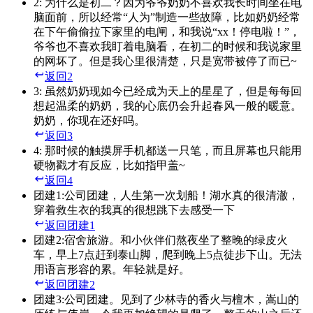
2
: 为什么是初二？因为爷爷奶奶不喜欢我长时间坐在电
脑面前，所以经常“人为”制造一些故障，比如奶奶经常
在下午偷偷拉下家里的电闸，和我说“xx！停电啦！”，
爷爷也不喜欢我盯着电脑看，在初二的时候和我说家里
的网坏了。但是我心里很清楚，只是宽带被停了而已~
返回
2
3
: 虽然奶奶现如今已经成为天上的星星了，但是每每回
想起温柔的奶奶，我的心底仍会升起春风一般的暖意。
奶奶，你现在还好吗。
返回
3
4
: 那时候的触摸屏手机都送一只笔，而且屏幕也只能用
硬物戳才有反应，比如指甲盖~
返回
4
团建1
:公司团建，人生第一次划船！湖水真的很清澈，
穿着救生衣的我真的很想跳下去感受一下
返回
团建1
团建2
:宿舍旅游。和小伙伴们熬夜坐了整晚的绿皮火
车，早上7点赶到泰山脚，爬到晚上5点徒步下山。无法
用语言形容的累。年轻就是好。
返回
团建2
团建3
:公司团建。见到了少林寺的香火与檀木，嵩山的