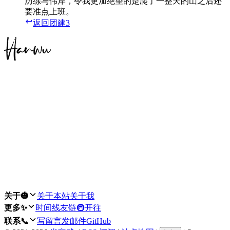
历练与伟岸，令我更加绝望的是爬了一整天的山之后还
要准点上班。
返回
团建3
继续了解：
留言板
转换到旧版评论
免登录评论
Loading...
Loading...
Loading...
Loading...
Loading...
关于🎃
关于本站
关于我
更多✨
时间线
友链
🚇开往
联系📞
写留言
发邮件
GitHub