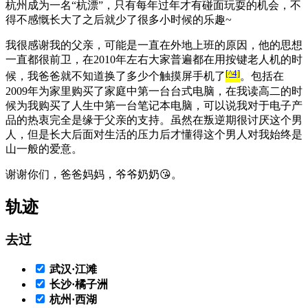
杭州成为一名“杭漂”，只有每年过年才有碰面玩耍的机会，不
得不感慨长大了之后就少了很多小时候的乐趣~
我很感谢我的父亲，可能是一直在外地上班的原因，他的思想
一直都很前卫，在2010年左右大家普遍都在用按键老人机的时
[^4]
候，我爸爸就不知道换了多少个触摸屏手机了
。包括在
2009年为家里购买了家庭中第一台台式电脑，在我读高二的时
候为我购买了人生中第一台笔记本电脑，可以说我对于电子产
品的热衷完全是缘于父亲的支持。虽然在叛逆期很讨厌这个男
人，但是长大后面对生活的压力后才懂得这个男人对我始终是
山一般的爱意。
谢谢你们，爸爸妈妈，爷爷奶奶😘。
轨迹
去过
武汉·江滩
长沙·橘子洲
杭州·西湖