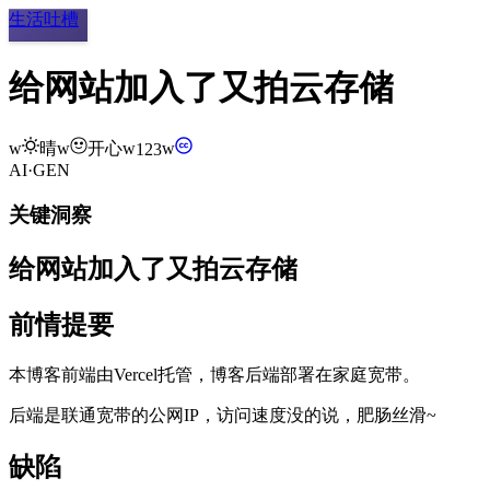
生活吐槽
给网站加入了又拍云存储
w
晴
w
开心
w
w
123
AI·GEN
关键洞察
给网站加入了又拍云存储
前情提要
本博客前端由Vercel托管，博客后端部署在家庭宽带。
后端是联通宽带的公网IP，访问速度没的说，肥肠丝滑
~
缺陷