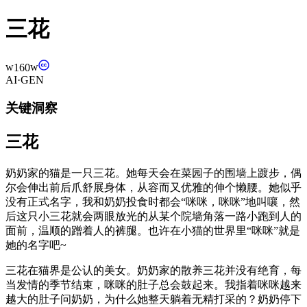
三花
w
w
160
AI·GEN
关键洞察
三花
奶奶家的猫是一只三花。她每天会在菜园子的围墙上踱步，偶
尔会伸出前后爪舒展身体，从容而又优雅的伸个懒腰。她似乎
没有正式名字，我和奶奶投食时都会“咪咪，咪咪”地叫嚷，然
后这只小三花就会两眼放光的从某个院墙角落一路小跑到人的
面前，温顺的蹭着人的裤腿。也许在小猫的世界里“咪咪”就是
她的名字吧
~
三花在猫界是公认的美女。奶奶家的散养三花并没有绝育，每
当发情的季节结束，咪咪的肚子总会鼓起来。我指着咪咪越来
越大的肚子问奶奶，为什么她整天躺着无精打采的？奶奶停下